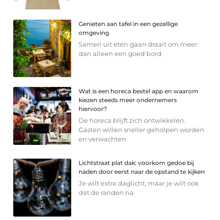
Genieten aan tafel in een gezellige
omgeving
Samen uit eten gaan draait om meer
dan alleen een goed bord
Wat is een horeca bestel app en waarom
kiezen steeds meer ondernemers
hiervoor?
De horeca blijft zich ontwikkelen.
Gasten willen sneller geholpen worden
en verwachten
Lichtstraat plat dak: voorkom gedoe bij
naden door eerst naar de opstand te kijken
Je wilt extra daglicht, maar je wilt ook
dat de randen na