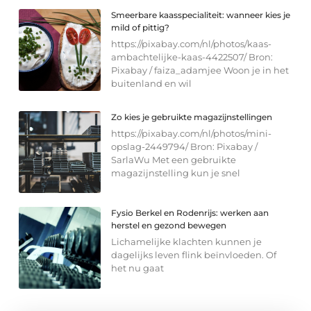
Smeerbare kaasspecialiteit: wanneer kies je
mild of pittig?
https://pixabay.com/nl/photos/kaas-
ambachtelijke-kaas-4422507/ Bron:
Pixabay / faiza_adamjee Woon je in het
buitenland en wil
Zo kies je gebruikte magazijnstellingen
https://pixabay.com/nl/photos/mini-
opslag-2449794/ Bron: Pixabay /
SarlaWu Met een gebruikte
magazijnstelling kun je snel
Fysio Berkel en Rodenrijs: werken aan
herstel en gezond bewegen
Lichamelijke klachten kunnen je
dagelijks leven flink beïnvloeden. Of
het nu gaat