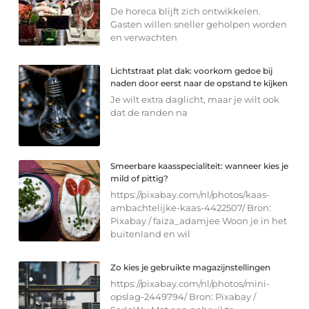
De horeca blijft zich ontwikkelen.
Gasten willen sneller geholpen worden
en verwachten
Lichtstraat plat dak: voorkom gedoe bij
naden door eerst naar de opstand te kijken
Je wilt extra daglicht, maar je wilt ook
dat de randen na
Smeerbare kaasspecialiteit: wanneer kies je
mild of pittig?
https://pixabay.com/nl/photos/kaas-
ambachtelijke-kaas-4422507/ Bron:
Pixabay / faiza_adamjee Woon je in het
buitenland en wil
Zo kies je gebruikte magazijnstellingen
https://pixabay.com/nl/photos/mini-
opslag-2449794/ Bron: Pixabay /