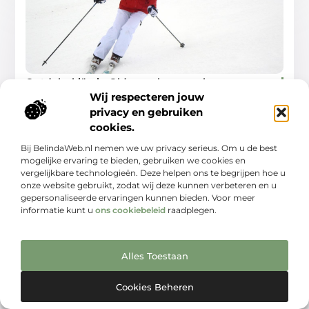
Ontdek skiën in Oldenzaal, een verborgen
juweel voor winterliefhebbers
Wij respecteren jouw
Als je aan skiën denkt, komen waarschijnlijk de
privacy en gebruiken
besneeuwde Alpen of de Rocky Mountains in je op. Maar
cookies.
wist je dat je ook in Nederland
Bij BelindaWeb.nl nemen we uw privacy serieus. Om u de best
Winkelen
mogelijke ervaring te bieden, gebruiken we cookies en
vergelijkbare technologieën. Deze helpen ons te begrijpen hoe u
onze website gebruikt, zodat wij deze kunnen verbeteren en u
gepersonaliseerde ervaringen kunnen bieden. Voor meer
informatie kunt u
ons cookiebeleid
raadplegen.
WINKELEN
Alles Toestaan
Cookies Beheren