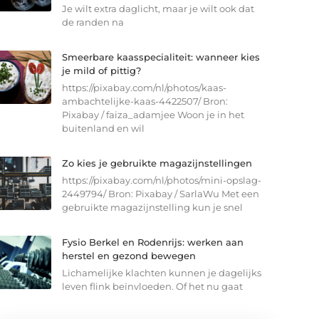
Je wilt extra daglicht, maar je wilt ook dat
de randen na
Smeerbare kaasspecialiteit: wanneer kies
je mild of pittig?
https://pixabay.com/nl/photos/kaas-
ambachtelijke-kaas-4422507/ Bron:
Pixabay / faiza_adamjee Woon je in het
buitenland en wil
Zo kies je gebruikte magazijnstellingen
https://pixabay.com/nl/photos/mini-opslag-
2449794/ Bron: Pixabay / SarlaWu Met een
gebruikte magazijnstelling kun je snel
Fysio Berkel en Rodenrijs: werken aan
herstel en gezond bewegen
Lichamelijke klachten kunnen je dagelijks
leven flink beïnvloeden. Of het nu gaat