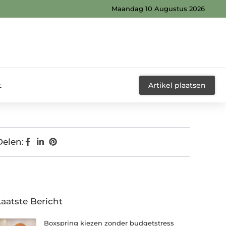
Maandag 10 Augustus 2026
t
Artikel plaatsen
Delen:
Laatste Bericht
Boxspring kiezen zonder budgetstress