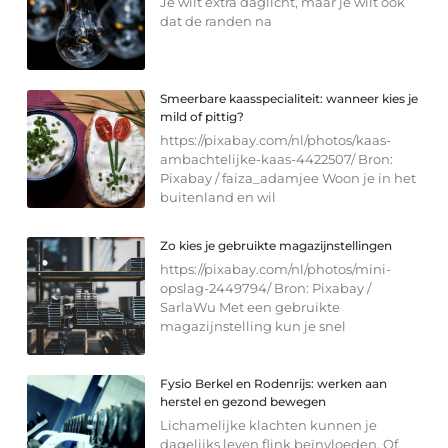
Je wilt extra daglicht, maar je wilt ook
dat de randen na
Smeerbare kaasspecialiteit: wanneer kies je
mild of pittig?
https://pixabay.com/nl/photos/kaas-
ambachtelijke-kaas-4422507/ Bron:
Pixabay / faiza_adamjee Woon je in het
buitenland en wil
Zo kies je gebruikte magazijnstellingen
https://pixabay.com/nl/photos/mini-
opslag-2449794/ Bron: Pixabay /
SarlaWu Met een gebruikte
magazijnstelling kun je snel
Fysio Berkel en Rodenrijs: werken aan
herstel en gezond bewegen
Lichamelijke klachten kunnen je
dagelijks leven flink beïnvloeden. Of