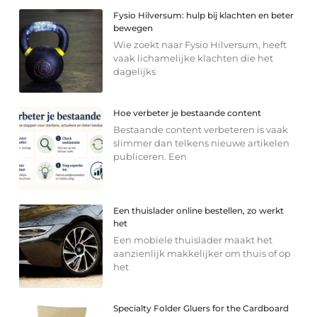
Fysio Hilversum: hulp bij klachten en beter
bewegen
Wie zoekt naar Fysio Hilversum, heeft
vaak lichamelijke klachten die het
dagelijks
Hoe verbeter je bestaande content
Bestaande content verbeteren is vaak
slimmer dan telkens nieuwe artikelen
publiceren. Een
Een thuislader online bestellen, zo werkt
het
Een mobiele thuislader maakt het
aanzienlijk makkelijker om thuis of op
het
Specialty Folder Gluers for the Cardboard