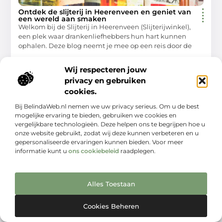
Ontdek de slijterij in Heerenveen en geniet van
een wereld aan smaken
Welkom bij de Slijterij in Heerenveen (Slijterijwinkel),
een plek waar drankenliefhebbers hun hart kunnen
ophalen. Deze blog neemt je mee op een reis door de
Winkelen
Wij respecteren jouw
privacy en gebruiken
cookies.
Bij BelindaWeb.nl nemen we uw privacy serieus. Om u de best
WINKELEN
mogelijke ervaring te bieden, gebruiken we cookies en
vergelijkbare technologieën. Deze helpen ons te begrijpen hoe u
onze website gebruikt, zodat wij deze kunnen verbeteren en u
gepersonaliseerde ervaringen kunnen bieden. Voor meer
informatie kunt u
ons cookiebeleid
raadplegen.
Ontdek de historische betekenis van slager in
Alles Toestaan
kampen
Slager in kampen (kampengids.nl) heeft altijd een
cruciale rol gespeeld in zowel de lokale gemeenschap
Cookies Beheren
als in het aantrekken van toeristen. Dit artikel neemt je