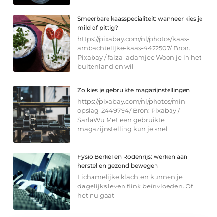
Smeerbare kaasspecialiteit: wanneer kies je
mild of pittig?
https://pixabay.com/nl/photos/kaas-
ambachtelijke-kaas-4422507/ Bron:
Pixabay / faiza_adamjee Woon je in het
buitenland en wil
Zo kies je gebruikte magazijnstellingen
https://pixabay.com/nl/photos/mini-
opslag-2449794/ Bron: Pixabay /
SarlaWu Met een gebruikte
magazijnstelling kun je snel
Fysio Berkel en Rodenrijs: werken aan
herstel en gezond bewegen
Lichamelijke klachten kunnen je
dagelijks leven flink beïnvloeden. Of
het nu gaat