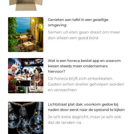
Genieten aan tafel in een gezellige
omgeving
Samen uit eten gaan draait om meer
dan alleen een goed bord
Wat is een horeca bestel app en waarom
kiezen steeds meer ondernemers
hiervoor?
De horeca blijft zich ontwikkelen.
Gasten willen sneller geholpen worden
en verwachten
Lichtstraat plat dak: voorkom gedoe bij
naden door eerst naar de opstand te kijken
Je wilt extra daglicht, maar je wilt ook
dat de randen na