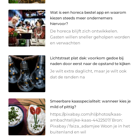
Wat is een horeca bestel app en waarom
kiezen steeds meer ondernemers
hiervoor?
De horeca blijft zich ontwikkelen.
Gasten willen sneller geholpen worden
en verwachten
Lichtstraat plat dak: voorkom gedoe bij
naden door eerst naar de opstand te kijken
Je wilt extra daglicht, maar je wilt ook
dat de randen na
Smeerbare kaasspecialiteit: wanneer kies je
mild of pittig?
https://pixabay.com/nl/photos/kaas-
ambachtelijke-kaas-4422507/ Bron:
Pixabay / faiza_adamjee Woon je in het
buitenland en wil