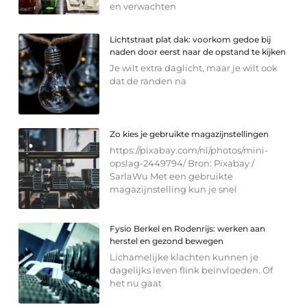
en verwachten
Lichtstraat plat dak: voorkom gedoe bij
naden door eerst naar de opstand te kijken
Je wilt extra daglicht, maar je wilt ook
dat de randen na
Zo kies je gebruikte magazijnstellingen
https://pixabay.com/nl/photos/mini-
opslag-2449794/ Bron: Pixabay /
SarlaWu Met een gebruikte
magazijnstelling kun je snel
Fysio Berkel en Rodenrijs: werken aan
herstel en gezond bewegen
Lichamelijke klachten kunnen je
dagelijks leven flink beïnvloeden. Of
het nu gaat