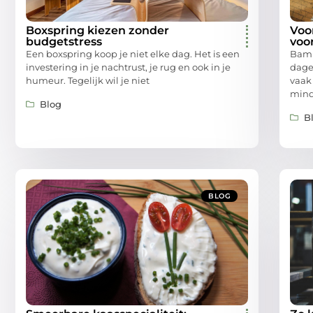
Boxspring kiezen zonder
Voo
budgetstress
voo
Een boxspring koop je niet elke dag. Het is een
Bamb
investering in je nachtrust, je rug en ook in je
dage
humeur. Tegelijk wil je niet
vaak 
mind
Blog
B
BLOG