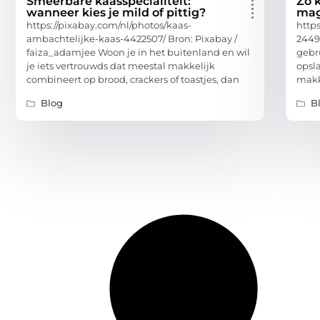
Smeerbare kaasspecialiteit:
Zo k
wanneer kies je mild of pittig?
mag
https://pixabay.com/nl/photos/kaas-
http
ambachtelijke-kaas-4422507/ Bron: Pixabay /
2449
faiza_adamjee Woon je in het buitenland en wil
gebr
je iets vertrouwds dat meestal makkelijk
opsl
combineert op brood, crackers of toastjes, dan
makk
Blog
B