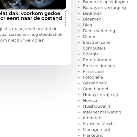
Banen en opleidingen
Beauty en verzorging
 plat dak: voorkom gedoe
Bedrijven
or eerst naar de opstand
Bloemen
Blog
glicht, maar je wilt ook dat de
Dienstverlening
aar seizoenen nog steeds strak
Dieren
om niet bij “welk glas”,
Electronica en
Computers
Energie
Entertainment
Eten en drinken
Financieel
Fotografie
Gezondheid
Groothandel
Hobby en vrije tijd
Horeca
Huishoudelijk
Internet marketing
Kinderen
Kunst en Kitsch
Management
Marketing