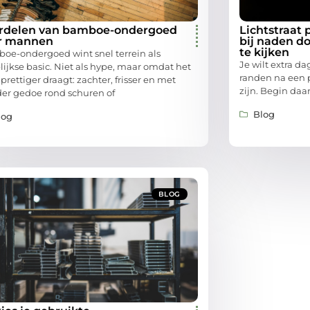
rdelen van bamboe-ondergoed
Lichtstraat
r mannen
bij naden do
te kijken
oe-ondergoed wint snel terrein als
Je wilt extra da
lijkse basic. Niet als hype, maar omdat het
randen na een p
prettiger draagt: zachter, frisser en met
zijn. Begin daar
er gedoe rond schuren of
Blog
log
BLOG