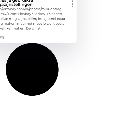
ies je gebruikte
azijnstellingen
s://pixabay.com/nl/photos/mini-opslag-
794/ Bron: Pixabay / SarlaWu Met een
uikte magazijnstelling kun je snel extra
ag maken, maar het moet je werk vooral
elijker maken. De winst
log