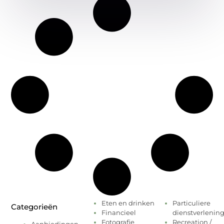
Eten en drinken
Particuliere
Categorieën
Financieel
dienstverlenin
Fotografie
Recreation /