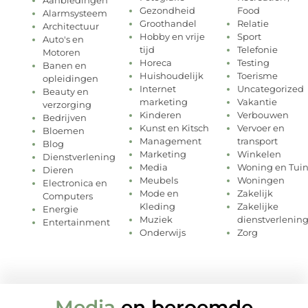
Aanbiedingen
Gezondheid
Food
Alarmsysteem
Groothandel
Relatie
Architectuur
Hobby en vrije
Sport
Auto's en
tijd
Telefonie
Motoren
Horeca
Testing
Banen en
Huishoudelijk
Toerisme
opleidingen
Internet
Uncategorized
Beauty en
marketing
Vakantie
verzorging
Kinderen
Verbouwen
Bedrijven
Kunst en Kitsch
Vervoer en
Bloemen
Management
transport
Blog
Marketing
Winkelen
Dienstverlening
Media
Woning en Tui
Dieren
Meubels
Woningen
Electronica en
Mode en
Zakelijk
Computers
Kleding
Zakelijke
Energie
Muziek
dienstverlenin
Entertainment
Onderwijs
Zorg
Media
en beroemde