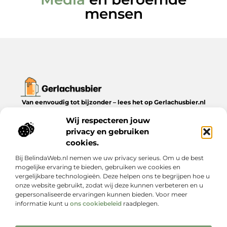
mensen
Van eenvoudig tot bijzonder – lees het op Gerlachusbier.nl
Ontdek inspirerende blogs en artikelen over alles wat het leven
Wij respecteren jouw
te bieden heeft.
privacy en gebruiken
Bericht categorie
cookies.
Bij BelindaWeb.nl nemen we uw privacy serieus. Om u de best
mogelijke ervaring te bieden, gebruiken we cookies en
vergelijkbare technologieën. Deze helpen ons te begrijpen hoe u
Onze informatie
onze website gebruikt, zodat wij deze kunnen verbeteren en u
gepersonaliseerde ervaringen kunnen bieden. Voor meer
Slimme linkbuilding hoeft geen fortuin te kosten – en dit is waarom
informatie kunt u
ons cookiebeleid
raadplegen.