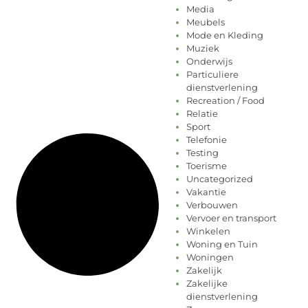
Media
Meubels
Mode en Kleding
Muziek
Onderwijs
Particuliere
dienstverlening
Recreation / Food
Relatie
Sport
Telefonie
Testing
Toerisme
Uncategorized
Vakantie
Verbouwen
Vervoer en transport
Winkelen
Woning en Tuin
Woningen
Zakelijk
Zakelijke
dienstverlening