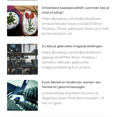
Smeerbare kaasspecialiteit: wanneer kies je
mild of pittig?
https://pixabay.com/nl/photos/kaas-
ambachtelijke-kaas-4422507/ Bron:
Pixabay / faiza_adamjee Woon je in het
buitenland en wil
Zo kies je gebruikte magazijnstellingen
https://pixabay.com/nl/photos/mini-
opslag-2449794/ Bron: Pixabay /
SarlaWu Met een gebruikte
magazijnstelling kun je snel
Fysio Berkel en Rodenrijs: werken aan
herstel en gezond bewegen
Lichamelijke klachten kunnen je
dagelijks leven flink beïnvloeden. Of
het nu gaat