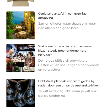
Genieten aan tafel in een gezellige
omgeving
Samen uit eten gaan draait om meer
dan alleen een goed bord
Wat is een horeca bestel app en waarom
kiezen steeds meer ondernemers
hiervoor?
De horeca blijft zich ontwikkelen.
Gasten willen sneller geholpen worden
en verwachten
Lichtstraat plat dak: voorkom gedoe bij
naden door eerst naar de opstand te kijken
Je wilt extra daglicht, maar je wilt ook
dat de randen na