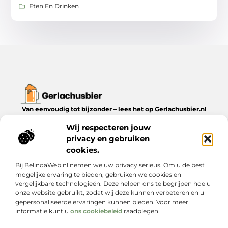
Eten En Drinken
Van eenvoudig tot bijzonder – lees het op Gerlachusbier.nl
Ontdek inspirerende blogs en artikelen over alles wat het leven
Wij respecteren jouw
te bieden heeft.
privacy en gebruiken
Bericht categorie
cookies.
Bij BelindaWeb.nl nemen we uw privacy serieus. Om u de best
mogelijke ervaring te bieden, gebruiken we cookies en
vergelijkbare technologieën. Deze helpen ons te begrijpen hoe u
Onze informatie
onze website gebruikt, zodat wij deze kunnen verbeteren en u
gepersonaliseerde ervaringen kunnen bieden. Voor meer
Slimme linkbuilding hoeft geen fortuin te kosten – en dit is waarom
informatie kunt u
ons cookiebeleid
raadplegen.