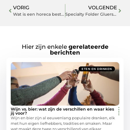
VORIG
VOLGENDE
Wat is een horeca bestel app en waarom kiezen steeds meer ondernemers hiervoor?
Specialty Folder Gluers for the Cardboard Industry: Precision Where It Matters
Hier zijn enkele
gerelateerde
berichten
ETEN EN DRINKEN
Wijn vs. bier: wat zijn de verschillen en waar kies
jij voor?
Wijn en bier zijn al eeuwenlang populaire dranken, elk
met hun eigen liefhebbers, tradities en smaken. Maar
wat maakt deze twee zo verschillend van elkaar