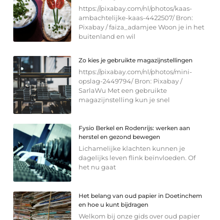
https://pixabay.com/nl/photos/kaas-
ambachtelijke-kaas-4422507/ Bron:
Pixabay / faiza_adamjee Woon je in het
buitenland en wil
Zo kies je gebruikte magazijnstellingen
https://pixabay.com/nl/photos/mini-
opslag-2449794/ Bron: Pixabay /
SarlaWu Met een gebruikte
magazijnstelling kun je snel
Fysio Berkel en Rodenrijs: werken aan
herstel en gezond bewegen
Lichamelijke klachten kunnen je
dagelijks leven flink beïnvloeden. Of
het nu gaat
Het belang van oud papier in Doetinchem
en hoe u kunt bijdragen
Welkom bij onze gids over oud papier