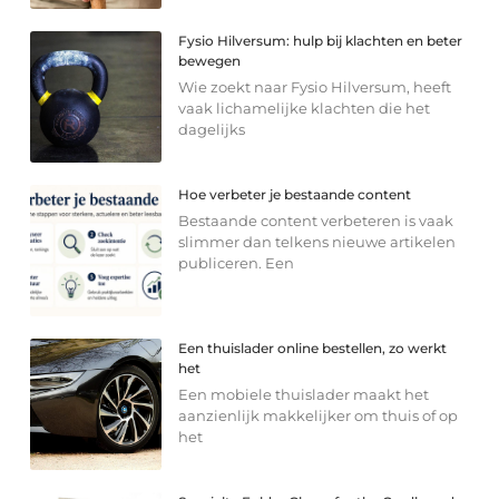
Fysio Hilversum: hulp bij klachten en beter
bewegen
Wie zoekt naar Fysio Hilversum, heeft
vaak lichamelijke klachten die het
dagelijks
Hoe verbeter je bestaande content
Bestaande content verbeteren is vaak
slimmer dan telkens nieuwe artikelen
publiceren. Een
Een thuislader online bestellen, zo werkt
het
Een mobiele thuislader maakt het
aanzienlijk makkelijker om thuis of op
het