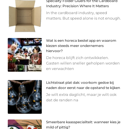
Specialty Folder Gluers for the Cardboard
Industry: Precision Where It Matters
In the cardboard industry, speed
matters. But speed alone is not enough.
Wat is een horeca bestel app en waarom
kiezen steeds meer ondernemers
hiervoor?
De horeca blijft zich ontwikkelen.
Gasten willen sneller geholpen worden
en verwachten
Lichtstraat plat dak: voorkom gedoe bij
naden door eerst naar de opstand te kijken
Je wilt extra daglicht, maar je wilt ook
dat de randen na
Smeerbare kaasspecialiteit: wanneer kies je
mild of pittig?