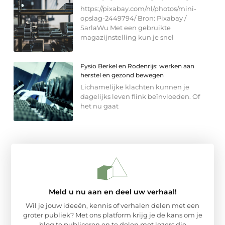
https://pixabay.com/nl/photos/mini-
opslag-2449794/ Bron: Pixabay /
SarlaWu Met een gebruikte
magazijnstelling kun je snel
Fysio Berkel en Rodenrijs: werken aan
herstel en gezond bewegen
Lichamelijke klachten kunnen je
dagelijks leven flink beïnvloeden. Of
het nu gaat
Meld u nu aan en deel uw verhaal!
Wil je jouw ideeën, kennis of verhalen delen met een
groter publiek? Met ons platform krijg je de kans om je
blog te publiceren en te delen met lezers die