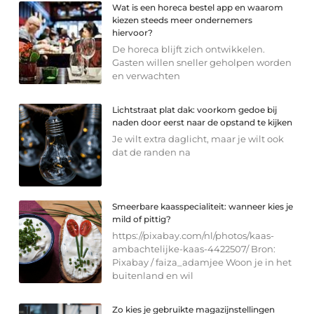
Wat is een horeca bestel app en waarom
kiezen steeds meer ondernemers
hiervoor?
De horeca blijft zich ontwikkelen.
Gasten willen sneller geholpen worden
en verwachten
Lichtstraat plat dak: voorkom gedoe bij
naden door eerst naar de opstand te kijken
Je wilt extra daglicht, maar je wilt ook
dat de randen na
Smeerbare kaasspecialiteit: wanneer kies je
mild of pittig?
https://pixabay.com/nl/photos/kaas-
ambachtelijke-kaas-4422507/ Bron:
Pixabay / faiza_adamjee Woon je in het
buitenland en wil
Zo kies je gebruikte magazijnstellingen