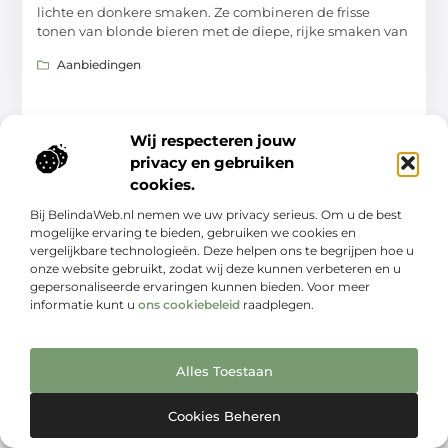
lichte en donkere smaken. Ze combineren de frisse
tonen van blonde bieren met de diepe, rijke smaken van
Aanbiedingen
Wij respecteren jouw
privacy en gebruiken
cookies.
Bij BelindaWeb.nl nemen we uw privacy serieus. Om u de best
mogelijke ervaring te bieden, gebruiken we cookies en
vergelijkbare technologieën. Deze helpen ons te begrijpen hoe u
onze website gebruikt, zodat wij deze kunnen verbeteren en u
gepersonaliseerde ervaringen kunnen bieden. Voor meer
Van eenvoudig tot bijzonder – lees het op Gerlachusbier.nl
informatie kunt u
ons cookiebeleid
raadplegen.
Ontdek inspirerende blogs en artikelen over alles wat het leven
te bieden heeft.
Alles Toestaan
Bericht categorie
Cookies Beheren