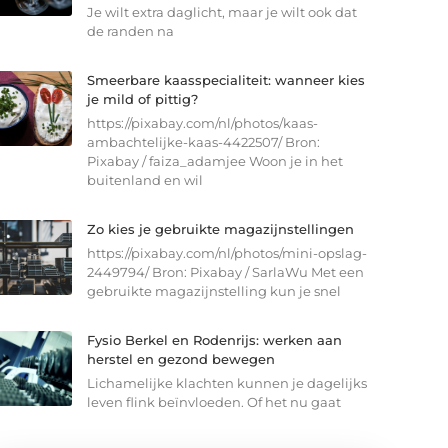
Je wilt extra daglicht, maar je wilt ook dat
de randen na
Smeerbare kaasspecialiteit: wanneer kies
je mild of pittig?
https://pixabay.com/nl/photos/kaas-
ambachtelijke-kaas-4422507/ Bron:
Pixabay / faiza_adamjee Woon je in het
buitenland en wil
Zo kies je gebruikte magazijnstellingen
https://pixabay.com/nl/photos/mini-opslag-
2449794/ Bron: Pixabay / SarlaWu Met een
gebruikte magazijnstelling kun je snel
Fysio Berkel en Rodenrijs: werken aan
herstel en gezond bewegen
Lichamelijke klachten kunnen je dagelijks
leven flink beïnvloeden. Of het nu gaat