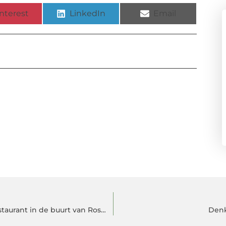
nterest
LinkedIn
Email
Een lekkere avond uit? Kom naar het Chinees restaurant in de buurt van Rosmalen
Denk