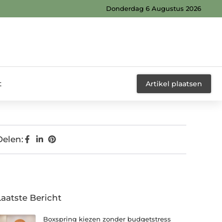
Donderdag 6 Augustus 2026
t
Artikel plaatsen
Delen:
Laatste Bericht
Boxspring kiezen zonder budgetstress