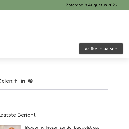
Zaterdag 8 Augustus 2026
t
Artikel plaatsen
Delen:
Laatste Bericht
Boxspring kiezen zonder budgetstress