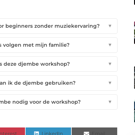
or beginners zonder muziekervaring?
▼
 volgen met mijn familie?
▼
ens deze djembe workshop?
▼
kan ik de djembe gebruiken?
▼
embe nodig voor de workshop?
▼
nterest
LinkedIn
Email