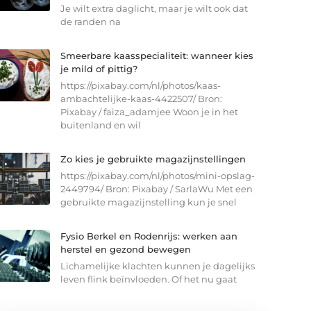
Je wilt extra daglicht, maar je wilt ook dat
de randen na
Smeerbare kaasspecialiteit: wanneer kies
je mild of pittig?
https://pixabay.com/nl/photos/kaas-
ambachtelijke-kaas-4422507/ Bron:
Pixabay / faiza_adamjee Woon je in het
buitenland en wil
Zo kies je gebruikte magazijnstellingen
https://pixabay.com/nl/photos/mini-opslag-
2449794/ Bron: Pixabay / SarlaWu Met een
gebruikte magazijnstelling kun je snel
Fysio Berkel en Rodenrijs: werken aan
herstel en gezond bewegen
Lichamelijke klachten kunnen je dagelijks
leven flink beïnvloeden. Of het nu gaat