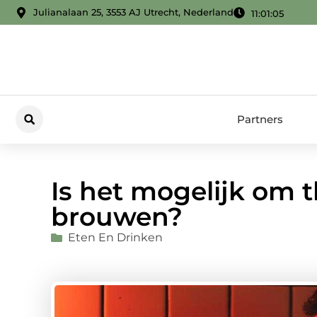
Julianalaan 25, 3553 AJ Utrecht, Nederland
11:01:06
Partners
Is het mogelijk om th
brouwen?
Eten En Drinken