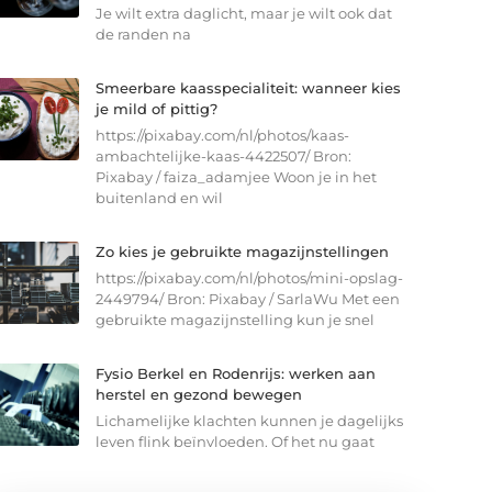
Je wilt extra daglicht, maar je wilt ook dat
de randen na
Smeerbare kaasspecialiteit: wanneer kies
je mild of pittig?
https://pixabay.com/nl/photos/kaas-
ambachtelijke-kaas-4422507/ Bron:
Pixabay / faiza_adamjee Woon je in het
buitenland en wil
Zo kies je gebruikte magazijnstellingen
https://pixabay.com/nl/photos/mini-opslag-
2449794/ Bron: Pixabay / SarlaWu Met een
gebruikte magazijnstelling kun je snel
Fysio Berkel en Rodenrijs: werken aan
herstel en gezond bewegen
Lichamelijke klachten kunnen je dagelijks
leven flink beïnvloeden. Of het nu gaat