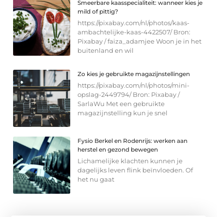
Smeerbare kaasspecialiteit: wanneer kies je
mild of pittig?
https://pixabay.com/nl/photos/kaas-
ambachtelijke-kaas-4422507/ Bron:
Pixabay / faiza_adamjee Woon je in het
buitenland en wil
Zo kies je gebruikte magazijnstellingen
https://pixabay.com/nl/photos/mini-
opslag-2449794/ Bron: Pixabay /
SarlaWu Met een gebruikte
magazijnstelling kun je snel
Fysio Berkel en Rodenrijs: werken aan
herstel en gezond bewegen
Lichamelijke klachten kunnen je
dagelijks leven flink beïnvloeden. Of
het nu gaat