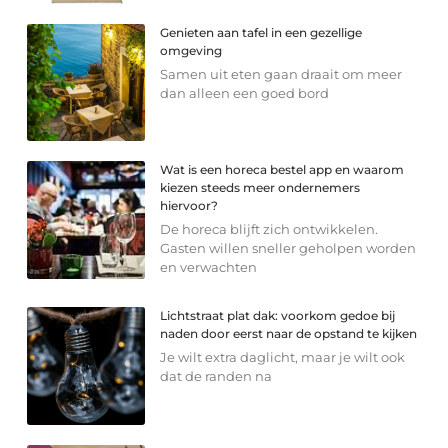
Genieten aan tafel in een gezellige
omgeving
Samen uit eten gaan draait om meer
dan alleen een goed bord
Wat is een horeca bestel app en waarom
kiezen steeds meer ondernemers
hiervoor?
De horeca blijft zich ontwikkelen.
Gasten willen sneller geholpen worden
en verwachten
Lichtstraat plat dak: voorkom gedoe bij
naden door eerst naar de opstand te kijken
Je wilt extra daglicht, maar je wilt ook
dat de randen na