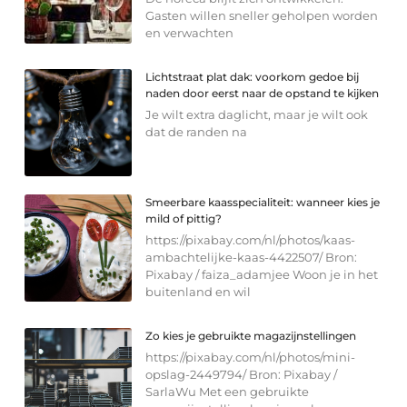
Gasten willen sneller geholpen worden
en verwachten
Lichtstraat plat dak: voorkom gedoe bij
naden door eerst naar de opstand te kijken
Je wilt extra daglicht, maar je wilt ook
dat de randen na
Smeerbare kaasspecialiteit: wanneer kies je
mild of pittig?
https://pixabay.com/nl/photos/kaas-
ambachtelijke-kaas-4422507/ Bron:
Pixabay / faiza_adamjee Woon je in het
buitenland en wil
Zo kies je gebruikte magazijnstellingen
https://pixabay.com/nl/photos/mini-
opslag-2449794/ Bron: Pixabay /
SarlaWu Met een gebruikte