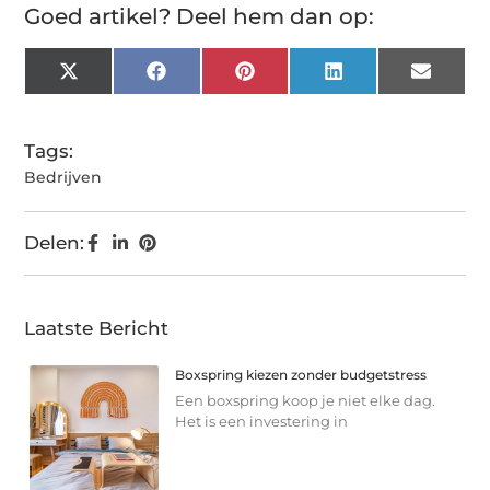
Goed artikel? Deel hem dan op:
X
Facebook
Pinterest
LinkedIn
Email
(Twitter)
Tags:
Bedrijven
Delen:
Laatste Bericht
Boxspring kiezen zonder budgetstress
Een boxspring koop je niet elke dag.
Het is een investering in