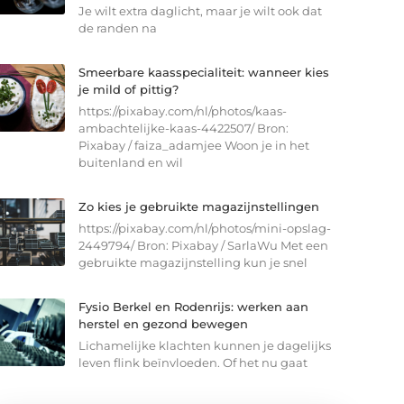
Je wilt extra daglicht, maar je wilt ook dat
de randen na
Smeerbare kaasspecialiteit: wanneer kies
je mild of pittig?
https://pixabay.com/nl/photos/kaas-
ambachtelijke-kaas-4422507/ Bron:
Pixabay / faiza_adamjee Woon je in het
buitenland en wil
Zo kies je gebruikte magazijnstellingen
https://pixabay.com/nl/photos/mini-opslag-
2449794/ Bron: Pixabay / SarlaWu Met een
gebruikte magazijnstelling kun je snel
Fysio Berkel en Rodenrijs: werken aan
herstel en gezond bewegen
Lichamelijke klachten kunnen je dagelijks
leven flink beïnvloeden. Of het nu gaat