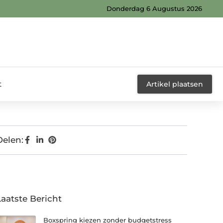
Donderdag 6 Augustus 2026
t
Artikel plaatsen
Delen:
Laatste Bericht
Boxspring kiezen zonder budgetstress