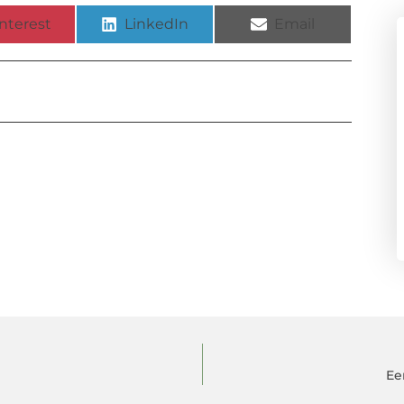
nterest
LinkedIn
Email
Ee